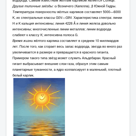
водорода. Самым известным жёлтым карликом является Солнце.
Другие типичные звёзды:
α Возничего (Капелла), β Южной Гидры.
Температура поверхности
жёлтых карликов составляет 5000—6000
K, их спектральные классы G0V—G9V. Характеристика спектра: линии
H и K кальция интенсивны; линия 4226 Ǻ и линия железа довольно
интенсивны; многочисленные линии металлов; линии водорода
слабеют к классу K; интенсивна полоса G.
Время жизни
жёлтого карлика составляет в среднем 10 миллиардов
лет. После того, как сгорает весь запас водорода, звезда во много раз
увеличивается в размере и превращается в красного гиганта.
Примером такого типа звёзд может служить Альдебаран. Красный
гигант выбрасывает внешние слои газа, образуя этим самым
планетарные туманности, а ядро коллапсирует в маленький, плотный
белый карлик.