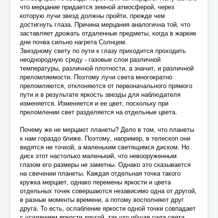
что мерцание придается земной атмосферой, через
которую лучи звезд должны пройти, прежде чем
достигнуть глаза. Причина мерцания аналогична той, что
заставляет дрожать отдаленные предметы, когда в жаркие
дни почва сильно нагрета Солнцем.
Звездному свету по пути к глазу приходится проходить
неоднородную среду - газовые слои различной
температуры, различной плотности, а значит, и различной
преломляемости. Поэтому лучи света многократно
преломляются, отклоняются от первоначального прямого
пути и в результате яркость звезды для наблюдателя
изменяется. Изменяется и ее цвет, поскольку при
преломлении свет разделяется на отдельные цвета.
Почему же не мерцают планеты? Дело в том, что планеты
к нам гораздо ближе. Поэтому, например, в телескоп они
видятся не точкой, а маленьким светящимся диском. Но
диск этот настолько маленький, что невооруженным
глазом его размеры не заметны. Однако это сказывается
на свечении планеты. Каждая отдельная точка такого
кружка мерцает, однако перемены яркости и цвета
отдельных точек совершаются независимо одна от другой,
в разные моменты времени, а потому восполняют друг
друга. То есть, ослабление яркости одной точки совпадает
с усилением яркости другой, так что общая сила света