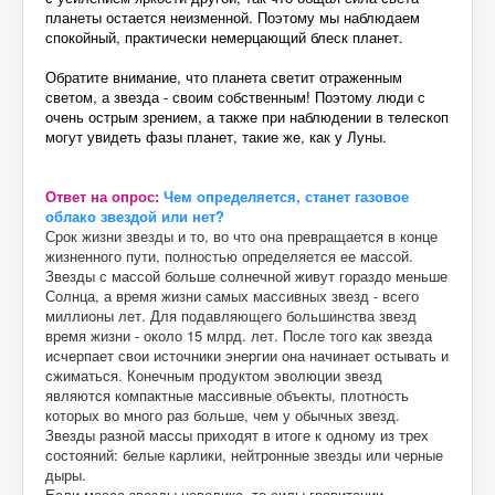
планеты остается неизменной. Поэтому мы наблюдаем
спокойный, практически немерцающий блеск планет.
Обратите внимание, что планета светит отраженным
светом, а звезда - своим собственным! Поэтому люди с
очень острым зрением, а также при наблюдении в телескоп
могут увидеть фазы планет, такие же, как у Луны.
Ответ на опрос:
Чем определяется, станет газовое
облако звездой или нет?
Срок жизни звезды и то, во что она превращается в конце
жизненного пути, полностью определяется ее массой.
Звезды с массой больше солнечной живут гораздо меньше
Солнца, а время жизни самых массивных звезд - всего
миллионы лет. Для подавляющего большинства звезд
время жизни - около 15 млрд. лет. После того как звезда
исчерпает свои источники энергии она начинает остывать и
сжиматься. Конечным продуктом эволюции звезд
являются компактные массивные объекты, плотность
которых во много раз больше, чем у обычных звезд.
Звезды разной массы приходят в итоге к одному из трех
состояний: белые карлики, нейтронные звезды или черные
дыры.
Если масса звезды невелика, то силы гравитации