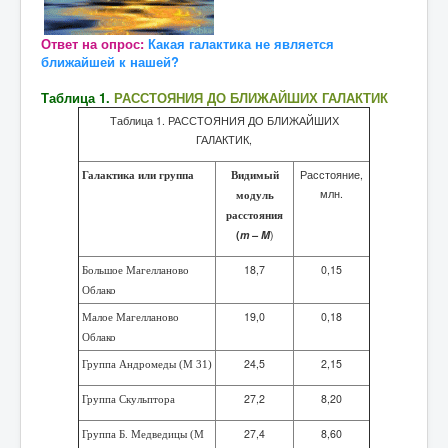
Ответ на опрос:
Какая галактика не является
ближайшей к нашей?
Таблица 1.
РАССТОЯНИЯ ДО БЛИЖАЙШИХ ГАЛАКТИК
Таблица 1. РАССТОЯНИЯ ДО БЛИЖАЙШИХ
ГАЛАКТИК,
Расстояние,
Галактика или группа
Видимый
млн.
модуль
расстояния
(
m – M
)
18,7
0,15
Большое Магелланово
Облако
19,0
0,18
Малое Магелланово
Облако
24,5
2,15
Группа Андромеды (М 31)
27,2
8,20
Группа Скульптора
27,4
8,60
Группа Б. Медведицы (М