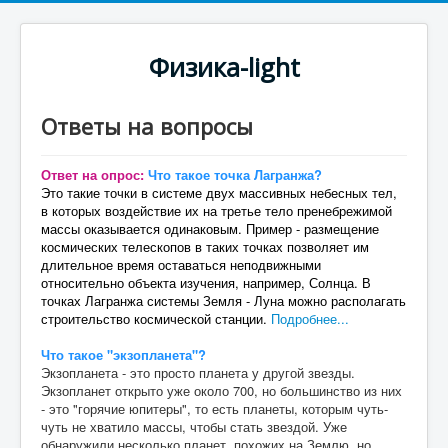
Физика-light
Ответы на вопросы
Ответ на опрос:
Что такое точка Лагранжа?
Это такие точки в системе двух массивных небесных тел,
в которых воздействие их на третье тело пренебрежимой
массы оказывается одинаковым. Пример - размещение
космических телескопов в таких точках позволяет им
длительное время оставаться неподвижными
относительно объекта изучения, например, Солнца. В
точках Лагранжа системы Земля - Луна можно располагать
строительство космической станции.
Подробнее...
Что такое "экзопланета"?
Экзопланета - это просто планета у другой звезды.
Экзопланет открыто уже около 700, но большинство из них
- это "горячие юпитеры", то есть планеты, которым чуть-
чуть не хватило массы, чтобы стать звездой. Уже
обнаружили несколько планет, похожих на Землю, но