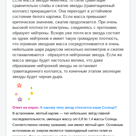
сравнительно слабы и сжатие звезды (гравитационный
коллапс) прекращается. Она переходит в устойчивое
состояние белого карлика. Если масса превышает
критическое значение, сжатие продолжается. При очень
высокой плотности электроны, соединяясь с протонами,
образуют нейтроны. Вскоре уже почти вся звезда состоит
из одних нейтронов и имеет такую громадную плотность,
что огромная звездная масса сосредоточивается в очень
небольшом шаре радиусом несколько километров и сжатие
останавливается - образуется нейтронная звезда. Если же
масса звезды будет настолько велика, что даже
образование нейтронной звезды не остановит
гравитационного коллапса, то конечным этапом эволюции
звезды будет черная дыра.
Ответ на опрос:
К какому типу звезд относится наше Солнце?
В астрономии, жёлтый карлик — тип небольших звёзд главной
последовательности,
имеющих массу от 0,8 до 1,4 массы
Солнца.
Соответственно своему названию, они имеют жёлтый цвет. Основным
источником их энергии является термоядерный синтез гелия из