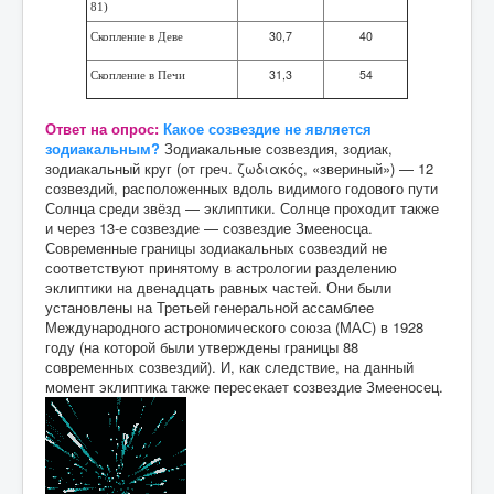
81)
30,7
40
Скопление в Деве
31,3
54
Скопление в Печи
Ответ на опрос:
Какое созвездие не является
зодиакальным?
Зодиакальные созвездия, зодиак,
зодиакальный круг (от греч. ζωδιακός, «звериный») — 12
созвездий, расположенных вдоль видимого годового пути
Солнца среди звёзд — эклиптики. Солнце проходит также
и через 13-е созвездие — созвездие Змееносца.
Современные границы зодиакальных созвездий не
соответствуют принятому в астрологии разделению
эклиптики на двенадцать равных частей. Они были
установлены на Третьей генеральной ассамблее
Международного астрономического союза (МАС) в 1928
году (на которой были утверждены границы 88
современных созвездий). И, как следствие, на данный
момент эклиптика также пересекает созвездие Змееносец.