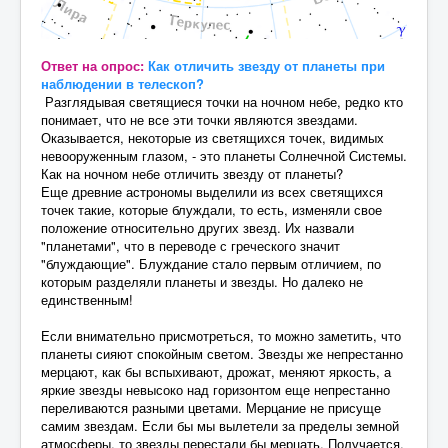
Ответ на опрос:
Как отличить звезду от планеты при
наблюдении в телескоп?
Разглядывая светящиеся точки на ночном небе, редко кто
понимает, что не все эти точки являются звездами.
Оказывается, некоторые из светящихся точек, видимых
невооруженным глазом, - это планеты Солнечной Системы.
Как на ночном небе отличить звезду от планеты?
Еще древние астрономы выделили из всех светящихся
точек такие, которые блуждали, то есть, изменяли свое
положение относительно других звезд. Их назвали
"планетами", что в переводе с греческого значит
"блуждающие". Блуждание стало первым отличием, по
которым разделяли планеты и звезды. Но далеко не
единственным!
Если внимательно присмотреться, то можно заметить, что
планеты сияют спокойным светом. Звезды же непрестанно
мерцают, как бы вспыхивают, дрожат, меняют яркость, а
яркие звезды невысоко над горизонтом еще непрестанно
переливаются разными цветами. Мерцание не присуще
самим звездам. Если бы мы вылетели за пределы земной
атмосферы, то звезды перестали бы мерцать. Получается,