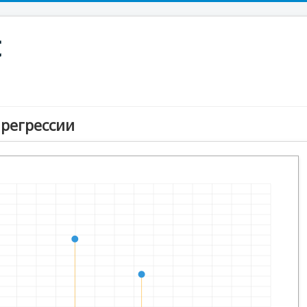
t
регрессии