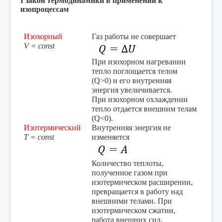
I
закон термодинамики в применении к
изопроцессам
Изохорный
Газ работы не совершает
V = const
При изохорном нагревании
тепло поглощается телом
(
Q
>0) и его внутренняя
энергия увеличивается.
При изохорном охлаждении
тепло отдается внешним телам
(
Q
<0).
Изотермический
Внутренняя энергия не
T = const
изменяется
Количество теплоты,
полученное газом при
изотермическом расширении,
превращается в работу над
внешними телами. При
изотермическом сжатии,
работа внешних сил,