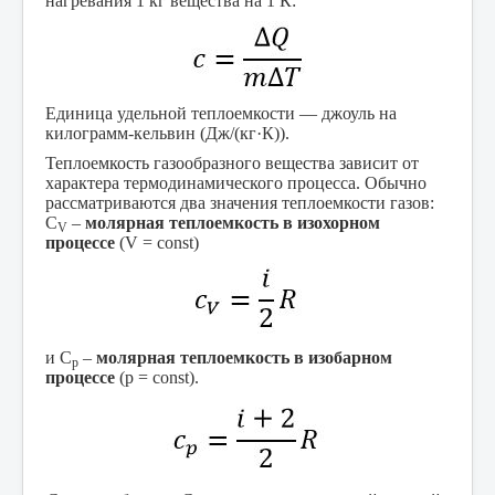
нагревания 1 кг вещества на 1 К:
Единица удельной теплоемкости — джоуль на
килограмм-кельвин (Дж/(кг·К)).
Теплоемкость газообразного вещества зависит от
характера термодинамического процесса. Обычно
рассматриваются два значения теплоемкости газов:
C
–
молярная теплоемкость в изохорном
V
процессе
(V = const)
и C
–
молярная теплоемкость в изобарном
p
процессе
(p = const).