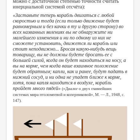
можно с достаточной степенью точности считать
инерциальной системой отсчёта):
«Заставьте теперь корабль двигаться с любой
скоростью и тогда (если только движение будет
равномерным и без качки в ту и другую сторону) во
всех названных явлениях вы не обнаружите ни
малейшего изменения и ни по одному из них не
сможете установить, движется ли корабль или
стоит неподвижно... Бросая какую-нибудь вещь
товарищу, вы не должны будете бросать ее с
большей силой, когда он будет находиться на носу, а
вы на корме, чем когда ваше взаимное положение
будет обратным; капли, как и ранее, будут падать в
нижний сосуд, и ни одна не упадет ближе к корме,
хотя, пока капля находится в воздухе, корабль
пройдет много пядей»
(«Диалог о двух главнейших
системах мира птоломеевой и коперниковой», М. — Л., 1948, с.
147).