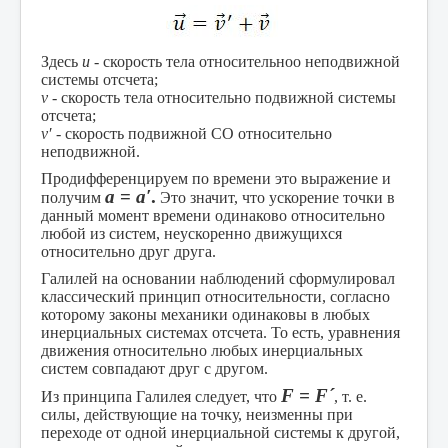
Здесь
u
- скорость тела относительноо неподвижной
системы отсчета;
v
- скорость тела относительно подвижной системы
отсчета;
v′
- скорость подвижной СО относительно
неподвижной.
Продифференцируем по времени это выражение и
а
=
а′
.
получим
Это значит, что ускорение точки в
данный момент времени одинаково относительно
любой из систем, неускоренно движущихся
относительно друг друга.
Галилей на основании наблюдений сформулировал
классический принцип относи­тельности, согласно
которому законы механики одинаковы в любых
инерциальных системах отсчета. То есть, уравнения
движения относительно любых инерциальных
систем совпадают друг с другом.
F
=
F
´
Из принципа Галилея следует, что
, т. е.
силы, действующие на точку, неизменны при
переходе от одной инерциальной системы к другой,