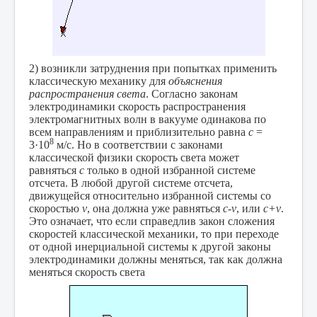
2) возникли затруднения при попытках применить
классическую механику для
объяснения
распространения света
. Согласно законам
электродинамики скорость распространения
электромагнитных волн в вакууме одинакова по
всем направлениям и приблизительно равна
с
=
8
3·10
м/с. Но в соответствии с законами
классической физики скорость света может
равняться
с
только в одной избранной системе
отсчета. В любой другой системе отсчета,
движущейся относительно избранной системы со
скоростью
v
, она должна уже равняться
c-v
, или
c+v
.
Это означает, что если справедлив закон сложения
скоростей классической механики, то при переходе
от одной инерциальной системы к другой законы
электродинамики должны меняться, так как должна
меняться скорость света