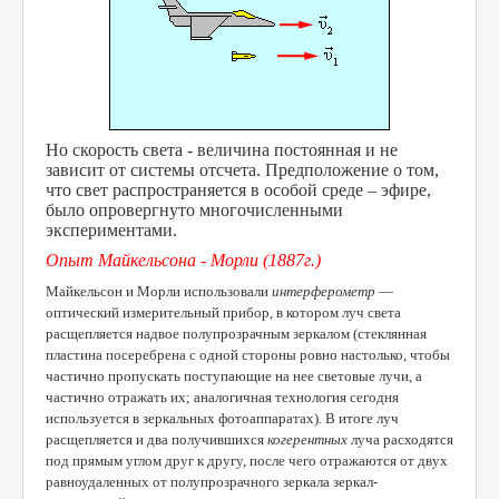
Но скорость света - величина постоянная и не
зависит от системы отсчета. Предположение о том,
что свет распространяется в особой среде – эфире,
было опровергнуто многочисленными
экспериментами.
Опыт Майкельсона - Морли (1887г.)
Майкельсон и Морли использовали
интерферометр
—
оптический измерительный прибор, в котором луч света
расщепляется надвое полупрозрачным зеркалом (стеклянная
пластина посеребрена с одной стороны ровно настолько, чтобы
частично пропускать поступающие на нее световые лучи, а
частично отражать их; аналогичная технология сегодня
используется в зеркальных фотоаппаратах). В итоге луч
расщепляется и два получившихся
когерентных
луча расходятся
под прямым углом друг к другу, после чего отражаются от двух
равноудаленных от полупрозрачного зеркала зеркал-